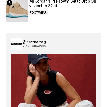
Air Jordan 11 “H-Town” Set to Drop On
November 22nd
FOOTWEAR
@decreemag
2.4k Followers